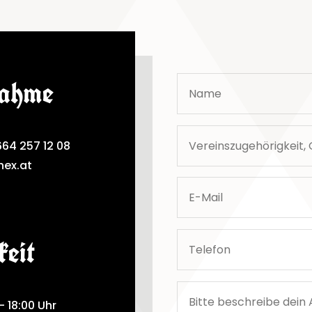
nahme
64 257 12 08
hex.at
keit
– 18:00 Uhr